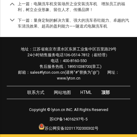
上一篇：
电脑洗车机安装场所之业安装洗车机 增加员工的福
利，树立企业形象、留住人才、传播品牌！
下一篇：
量身定制的解决方案、强大的洗车吞吐能力、卓越的汽
车清洗效果、超高的盈利能力——隧道式电脑洗车机
地址：江苏省南京市溧水区东屏工业集中区百里路29号
24小时销售服务电话136-0514-7812（崔经理）
电话：400-8160-550
售后服务热线：18951038700(章工)
邮箱：sales#lyton.com.cn(请将"#"替换为"@") 网址：
www.lyton.cn
联系方式
网站地图
HTML
顶部
Copyright © lyton.cn INC. All Rights Reserved
苏ICP备14016297号-5
苏公网安备32011702000302号