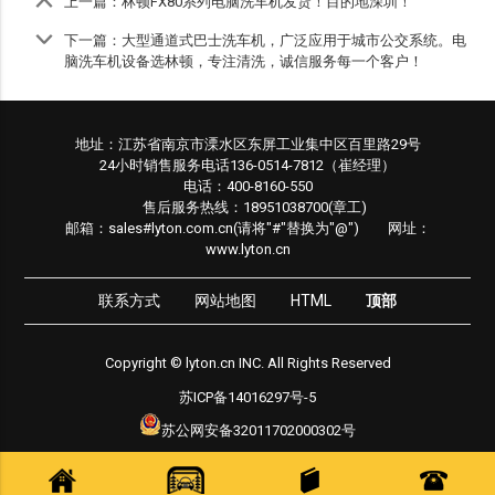
上一篇：
林顿FX80系列电脑洗车机发货！目的地深圳！
下一篇：
大型通道式巴士洗车机，广泛应用于城市公交系统。电
脑洗车机设备选林顿，专注清洗，诚信服务每一个客户！
地址：江苏省南京市溧水区东屏工业集中区百里路29号
24小时销售服务电话136-0514-7812（崔经理）
电话：400-8160-550
售后服务热线：18951038700(章工)
邮箱：sales#lyton.com.cn(请将"#"替换为"@") 网址：
www.lyton.cn
联系方式
网站地图
HTML
顶部
Copyright © lyton.cn INC. All Rights Reserved
苏ICP备14016297号-5
苏公网安备32011702000302号